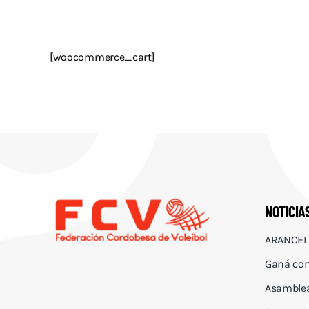
[woocommerce_cart]
NOTICIA
ARANCEL
Ganá con
Asamblea