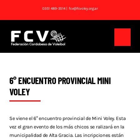
Saltar
0351 489-3514
| fcv@fcvoley.org.ar
al
contenido
Toggl
Navig
Inicio
Institucional
6° ENCUENTRO PROVINCIAL MINI
VOLEY
Noticias
Competencias
Se viene el 6° encuentro provincial de Mini Voley. Esta
Tablas
vez el gran evento de los más chicos se ralizará en la
municipalidad de Alta Gracia. Las incripciones están