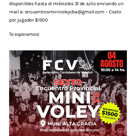
Descargas
disponibles hasta el miércoles 31 de Julio enviando un
mail a: encuentrosminivoleycba@gmail.com – Costo
Aranceles 2026
por jugador $1500
Capacitación
Te esperamos!
Contacto