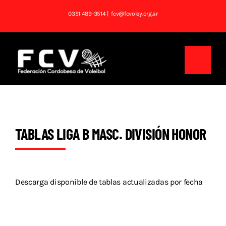
Saltar
0351 489-3514
| fcv@fcvoley.org.ar
al
contenido
Toggl
Navig
Inicio
Institucional
TABLAS LIGA B MASC. DIVISIÓN HONOR
Noticias
Competencias
Descarga disponible de tablas actualizadas por fecha
Tablas