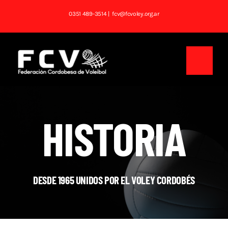
Saltar
0351 489-3514
| fcv@fcvoley.org.ar
al
contenido
Toggl
Navig
Inicio
HISTORIA
Institucional
Noticias
DESDE 1965 UNIDOS POR EL VOLEY CORDOBÉS
Competencias
Tablas