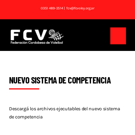
Saltar
0351 489-3514
| fcv@fcvoley.org.ar
al
contenido
Toggl
Navig
Inicio
Institucional
NUEVO SISTEMA DE COMPETENCIA
Noticias
Competencias
Descargá los archivos ejecutables del nuevo sistema
de competencia
Tablas