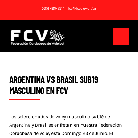
Saltar
0351 489-3514
| fcv@fcvoley.org.ar
al
contenido
Toggl
Navig
Inicio
Institucional
ARGENTINA VS BRASIL SUB19
MASCULINO EN FCV
Noticias
Competencias
Los seleccionados de voley masculino sub19 de
Tablas
Argentina y Brasil se enfretan en nuestra Federación
Cordobesa de Voley este Domingo 23 de Junio. El