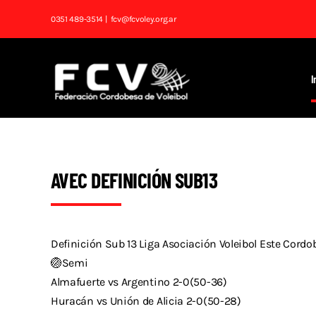
Saltar
0351 489-3514
| fcv@fcvoley.org.ar
al
contenido
I
AVEC DEFINICIÓN SUB13
Definición Sub 13 Liga Asociación Voleibol Este Cordo
🏐Semi
Almafuerte vs Argentino 2-0(50-36)
Huracán vs Unión de Alicia 2-0(50-28)