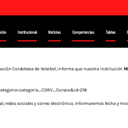
nicio
Institucional
Noticias
Competencias
Tablas
eración Cordobesa de Voleibol, informa que nuestra institución
N
?categoria=categoria_CDRV_Cursos&id=218
l, redes sociales y correo electrónico, informaremos fecha y mod