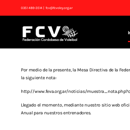
Saltar
0351 489-3514
| fcv@fcvoley.org.ar
al
contenido
I
Por medio de la presente, la Mesa Directiva de la Fed
la siguiente nota:
http://www.feva.org.ar/noticias/muestra_nota.php
Llegado el momento, mediante nuestro sitio web oficia
Anual para nuestros entrenadores.