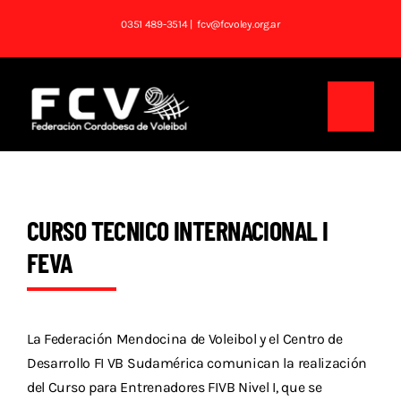
Saltar
0351 489-3514
| fcv@fcvoley.org.ar
al
contenido
Toggl
Navig
Inicio
Institucional
CURSO TECNICO INTERNACIONAL I
FEVA
Noticias
Competencias
La Federación Mendocina de Voleibol y el Centro de
Tablas
Desarrollo FI VB Sudamérica comunican la realización
del Curso para Entrenadores FIVB Nivel I, que se