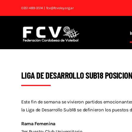
Saltar
0351 489-3514
| fcv@fcvoley.org.ar
al
contenido
I
LIGA DE DESARROLLO SUB18 POSICIO
Este fin de semana se vivieron partidos emocionantes
la Liga de Desarrollo Sub18 se definieron los puestos 
Rama Femenina
3er Puesto: Club Universitario