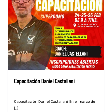
Capacitación Daniel Castallani
Prensa
febrero 12, 2025
Categories:
Capacitaciones
Cursos Técnico
Destacados
Nacional
Capacitación Daniel Castallani En el marco de
[...]