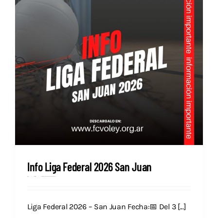
Info Liga Federal 2026 San Juan
Prensa
octubre 14, 2025
Categories:
Campeonatos Nacionales
Destacados
Nacional
Novedades
Liga Federal 2026 – San Juan Fecha:📅 Del 3 [...]