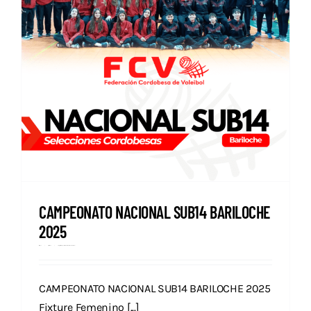
CAMPEONATO NACIONAL SUB14 BARILOCHE
2025
Prensa
junio 2, 2025
Categories:
Campeonatos Nacionales
Destacados
Nacional
CAMPEONATO NACIONAL SUB14 BARILOCHE 2025
Fixture Femenino [...]