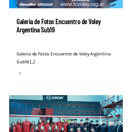
Galeria de Fotos Encuentro de Voley
Argentina Sub19
Prensa
julio 10, 2025
Categories:
Destacados
Internacional
Nacional
Novedades
Galeria de Fotos Encuentro de Voley Argentina
Sub19 [...]
Read More