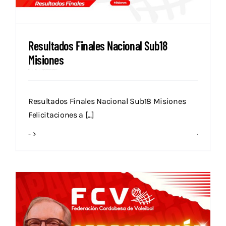
Resultados Finales Nacional Sub18
Misiones
Prensa
mayo 13, 2025
Categories:
Campeonatos Nacionales
Destacados
Nacional
Novedades
Resultados Finales Nacional Sub18 Misiones
Felicitaciones a [...]
Read More