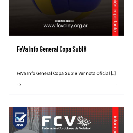
Descargas
Aranceles 2026
Capacitación
FeVa Info General Copa Sub18
Contacto
Prensa
octubre 15, 2025
Categories:
Campeonatos Nacionales
Destacados
Nacional
Novedades
FeVa Info General Copa Sub18 Ver nota Oficial [...]
Read More