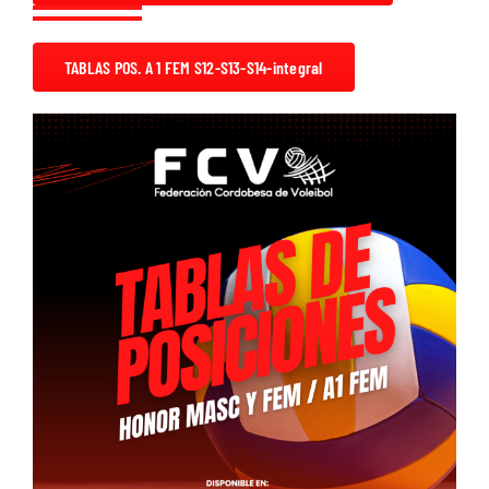
Descargas
Aranceles 2026
TABLAS POS. A 1 FEM S12-S13-S14-integral
Capacitación
Contacto